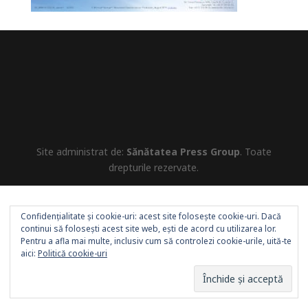
Site administrat de:
Sănătatea Press Group
. Toate
drepturile rezervate.
Confidențialitate și cookie-uri: acest site folosește cookie-uri. Dacă
continui să folosești acest site web, ești de acord cu utilizarea lor.
Pentru a afla mai multe, inclusiv cum să controlezi cookie-urile, uită-te
aici:
Politică cookie-uri