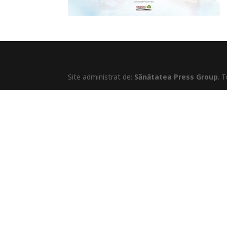
Site administrat de:
Sănătatea Press Group
. 