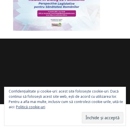
Site administrat de:
Sănătatea Press Group
. Toate
Confidențialitate și cookie-uri: acest site folosește cookie-uri. Dacă
drepturile rezervate.
continui să folosești acest site web, ești de acord cu utilizarea lor.
Pentru a afla mai multe, inclusiv cum să controlezi cookie-urile, uită-te
aici:
Politică cookie-uri