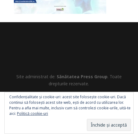
Site administrat de:
Sănătatea Press Group
. Toate
drepturile rezervate.
Confidențialitate și cookie-uri: acest site folosește cookie-uri. Dacă
continui să folosești acest site web, ești de acord cu utilizarea lor.
Pentru a afla mai multe, inclusiv cum să controlezi cookie-urile, uită-te
aici:
Politică cookie-uri