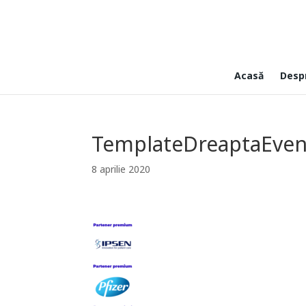
Acasă
Desp
TemplateDreaptaEven
8 aprilie 2020