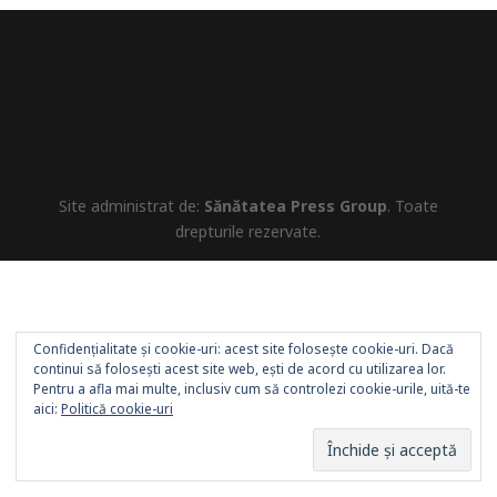
Site administrat de:
Sănătatea Press Group
. Toate
drepturile rezervate.
Confidențialitate și cookie-uri: acest site folosește cookie-uri. Dacă
continui să folosești acest site web, ești de acord cu utilizarea lor.
Pentru a afla mai multe, inclusiv cum să controlezi cookie-urile, uită-te
aici:
Politică cookie-uri