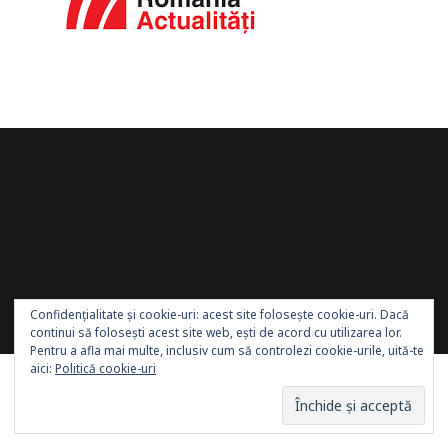
Site administrat de:
Sănătatea Press Group
. Toate
Confidențialitate și cookie-uri: acest site folosește cookie-uri. Dacă
drepturile rezervate.
continui să folosești acest site web, ești de acord cu utilizarea lor.
Pentru a afla mai multe, inclusiv cum să controlezi cookie-urile, uită-te
aici:
Politică cookie-uri