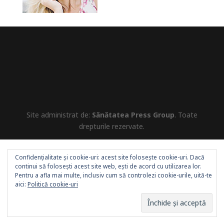
Site administrat de:
Sănătatea Press Group
. Toate
drepturile rezervate.
Confidențialitate și cookie-uri: acest site folosește cookie-uri. Dacă
continui să folosești acest site web, ești de acord cu utilizarea lor.
Pentru a afla mai multe, inclusiv cum să controlezi cookie-urile, uită-te
aici:
Politică cookie-uri