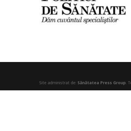
Site administrat de:
Sănătatea Press Group
. 