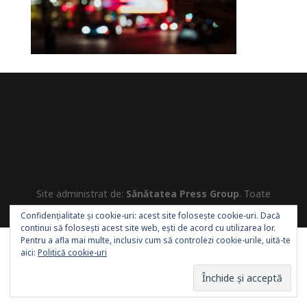
Site administrat de:
Sănătatea Press Group
. Toate
drepturile rezervate.
Confidențialitate și cookie-uri: acest site folosește cookie-uri. Dacă
continui să folosești acest site web, ești de acord cu utilizarea lor.
Pentru a afla mai multe, inclusiv cum să controlezi cookie-urile, uită-te
aici:
Politică cookie-uri