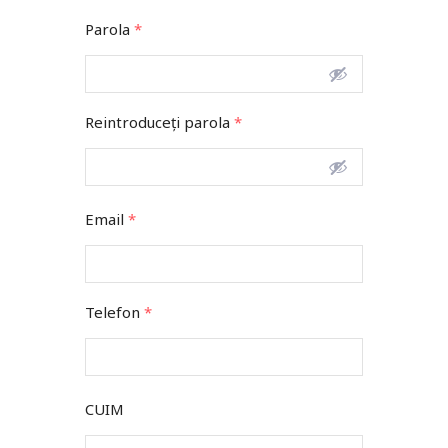
Parola
*
Reintroduceți parola
*
Email
*
Telefon
*
CUIM