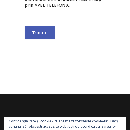
prin APEL TELEFONIC
Trimite
Confidențialitate și cookie-uri: acest site folosește cookie-uri. Dacă
continui să folosești acest site web, ești de acord cu utilizarea lor.