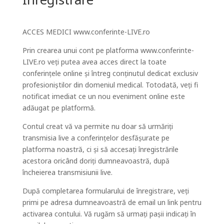
ACCES MEDICI www.conferinte-LIVE.ro
Prin crearea unui cont pe platforma www.conferinte-
LIVE.ro veți putea avea acces direct la toate
conferințele online și întreg conținutul dedicat exclusiv
profesioniștilor din domeniul medical. Totodată, veți fi
notificat imediat ce un nou eveniment online este
adăugat pe platformă.
Contul creat vă va permite nu doar să urmăriți
transmisia live a conferințelor desfășurate pe
platforma noastră, ci și să accesați înregistrările
acestora oricând doriți dumneavoastră, după
încheierea transmisiunii live.
După completarea formularului de înregistrare, veți
primi pe adresa dumneavoastră de email un link pentru
activarea contului. Vă rugăm să urmați pașii indicați în