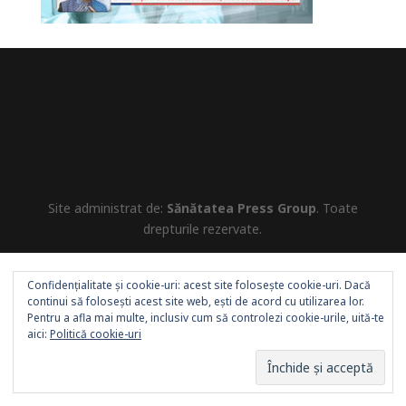
Site administrat de:
Sănătatea Press Group
. Toate
drepturile rezervate.
Confidențialitate și cookie-uri: acest site folosește cookie-uri. Dacă
continui să folosești acest site web, ești de acord cu utilizarea lor.
Pentru a afla mai multe, inclusiv cum să controlezi cookie-urile, uită-te
aici:
Politică cookie-uri